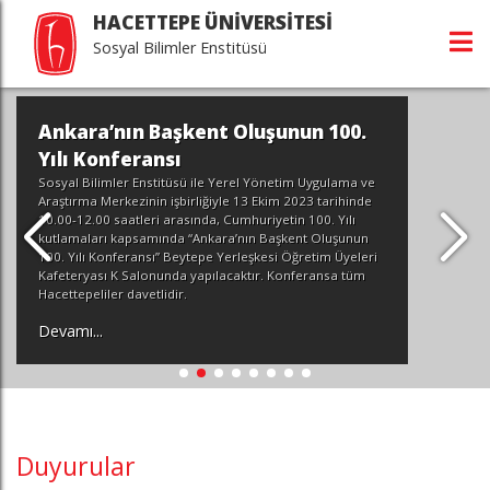
HACETTEPE ÜNİVERSİTESİ
Sosyal Bilimler Enstitüsü
Ankara’nın Başkent Oluşunun 100.
Yılı Konferansı
Sosyal Bilimler Enstitüsü ile Yerel Yönetim Uygulama ve
Araştırma Merkezinin işbirliğiyle 13 Ekim 2023 tarihinde
10.00-12.00 saatleri arasında, Cumhuriyetin 100. Yılı
kutlamaları kapsamında “Ankara’nın Başkent Oluşunun
100. Yılı Konferansı” Beytepe Yerleşkesi Öğretim Üyeleri
Kafeteryası K Salonunda yapılacaktır. Konferansa tüm
Hacettepeliler davetlidir.
Devamı...
Duyurular