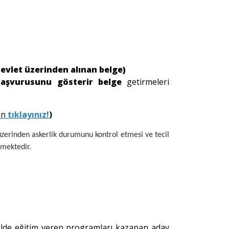
devlet üzerinden alınan belge)
k başvurusunu gösterir belge
getirmeleri
çin
tıklayınız!
)
zerinden askerlik durumunu kontrol etmesi ve tecil
mektedir.
ilde eğitim veren programları kazanan aday