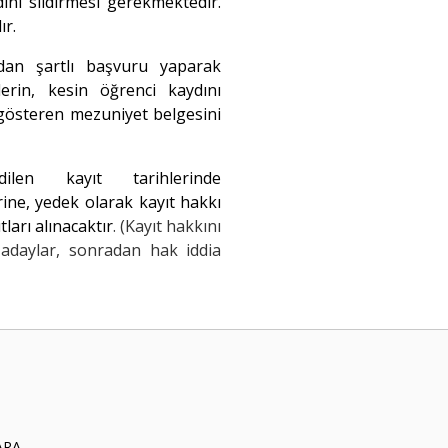
ını sildirmesi gerekmektedir.
ır.
an şartlı başvuru yaparak
rin, kesin öğrenci kaydını
 gösteren mezuniyet belgesini
len kayıt tarihlerinde
ine, yedek olarak kayıt hakkı
ları alınacaktır
. (Kayıt hakkını
 adaylar, sonradan hak iddia
KARA