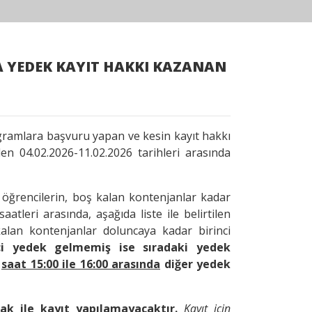
A YEDEK KAYIT HAKKI KAZANAN
gramlara başvuru yapan ve kesin kayıt hakkı
en 04.02.2026-11.02.2026 tarihleri arasında
 öğrencilerin, boş kalan kontenjanlar kadar
aatleri arasında, aşağıda liste ile belirtilen
kalan kontenjanlar doluncaya kadar birinci
nci yedek gelmemiş ise sıradaki yedek
e
saat 15:00 ile 16:00 arasında
diğer yedek
ak ile kayıt yapılamayacaktır.
Kayıt için