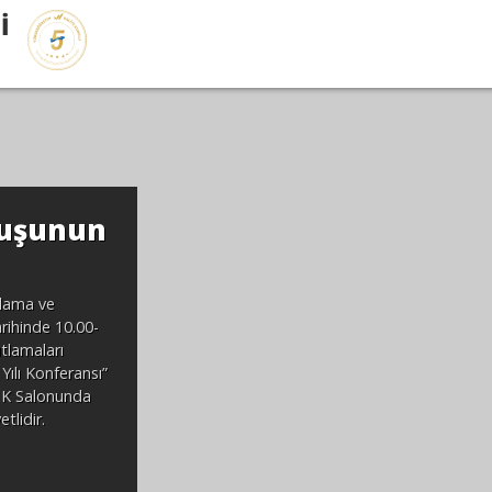
İ
luşunun
ulama ve
arihinde 10.00-
utlamaları
ılı Konferansı”
ı K Salonunda
tlidir.