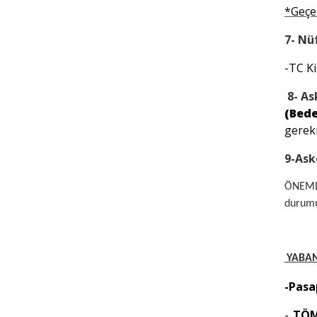
*Geçer
7- Nü
-TC K
8- As
(Bede
gerek
9-Ask
ÖNEMLİ
durumu
YABAN
-Pasa
-
TÖME