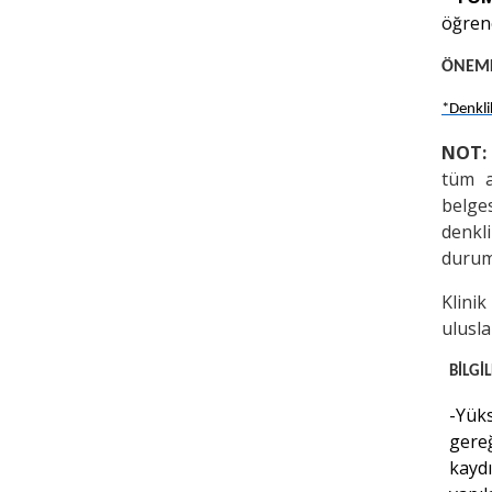
öğren
ÖNEMLİ
*Denklik
NOT:
tüm a
belges
denkl
duruml
Klini
ulusla
BİLGİ
-Yük
gere
kayd