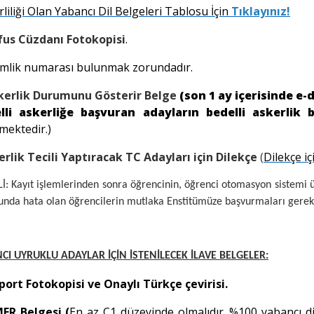
liliği Olan Yabancı Dil Belgeleri Tablosu İçin
Tıklayınız!
fus Cüzdanı Fotokopisi
.
imlik numarası bulunmak zorundadır.
kerlik Durumunu Gösterir Belge
(son 1 ay içerisinde e-
lli askerliğe başvuran adayların bedelli askerli
mektedir.)
erlik Tecili Yaptıracak TC Adayları için Dilekçe
(
Dilekçe i
: Kayıt işlemlerinden sonra öğrencinin, öğrenci otomasyon sistemi ü
nda hata olan öğrencilerin mutlaka Enstitümüze başvurmaları gerek
CI UYRUKLU ADAYLAR İÇİN İSTENİLECEK İLAVE BELGELER:
port Fotokopisi ve Onaylı Türkçe çevirisi.
R Belgesi (
En az C1 düzeyinde olmalıdır. %100 yabancı d