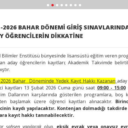
5-2026 BAHAR DÖNEMİ GİRİŞ SINAVLARIND
Y ÖĞRENCİLERİN DİKKATİNE
l Bilimler Enstitüsü bünyesinde lisansüstü eğitim veren pro
an aday öğrencilerin kayıtları; Akademik Takvimde belirtil
ıştır.
-2026 Bahar Döneminde Yedek Kayıt Hakkı Kazanan
aday
ci kayıtları 13 Şubat 2026 Cuma günü saat
09:00 - 15:00
s
lim Dallarının karşılarında gösterilen programlara, boş 
ten başlamak üzere öğrenci kayıtları alınacaktır.
Biri
cinin kaydı yapılacaktır. Kontenjan dolmadığı takdird
ara kayıt hakkı tanınabilecektir.
lar şahsen yapılacak olup,
eksik evrak veya onaysız evr