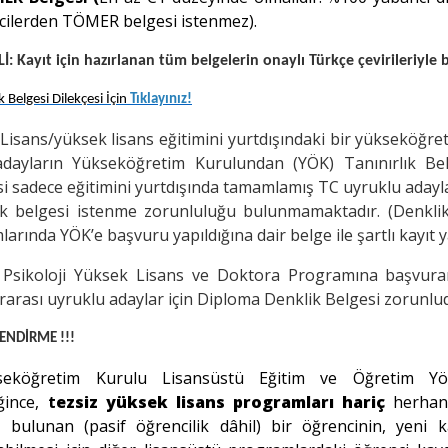
cilerden TÖMER belgesi istenmez).
: Kayıt için hazırlanan tüm belgelerin onaylı Türkçe çevirileriyle b
 Belgesi Dilekçesi İçin
Tıklayınız!
Lisans/yüksek lisans eğitimini yurtdışındaki bir yükseköğ
dayların Yükseköğretim Kurulundan (YÖK) Tanınırlık Be
i sadece eğitimini yurtdışında tamamlamış TC uyruklu adayla
ik belgesi istenme zorunluluğu bulunmamaktadır. (Denklik
arında YÖK’e başvuru yapıldığına dair belge ile şartlı kayıt ya
k Psikoloji Yüksek Lisans ve Doktora Programına başvuran
rarası uyruklu adaylar için Diploma Denklik Belgesi zorunlu
LENDİRME !!!
seköğretim Kurulu Lisansüstü Eğitim ve Öğretim Yön
ğince,
t
ezsiz yüksek lisans programları hariç
herhang
ı bulunan (pasif öğrencilik dâhil) bir öğrencinin, yeni