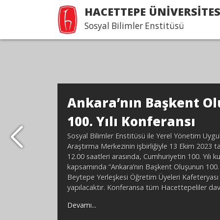
HACETTEPE ÜNİVERSİTES
Sosyal Bilimler Enstitüsü
Ankara’nın Başkent O
100. Yılı Konferansı
Sosyal Bilimler Enstitüsü ile Yerel Yönetim Uyg
Araştırma Merkezinin işbirliğiyle 13 Ekim 2023 t
12.00 saatleri arasında, Cumhuriyetin 100. Yılı k
kapsamında “Ankara’nın Başkent Oluşunun 100. Y
Beytepe Yerleşkesi Öğretim Üyeleri Kafeteryas
yapılacaktır. Konferansa tüm Hacettepeliler dave
Devamı...