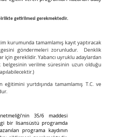
irlikte getirilmesi gerekmektedir.
retim kurumunda tamamlamış kayıt yaptıracak
lgesini göndermeleri zorunludur. Denklik
r için gereklidir. Yabancı uyruklu adaylardan
 belgesinin verilme süresinin uzun olduğu
pılabilecektir.)
 eğitimini yurtdışında tamamlamış T.C. ve
dur.
etmeliği’nin 35/6 maddesi
i bir lisansüstü programda
 kazanılan programa kaydının