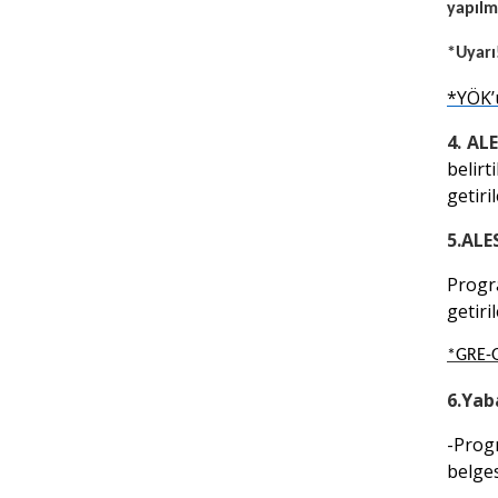
yapılm
*Uyarı
*YÖK’
4. AL
belirt
getiril
5.ALE
Progr
getiril
*GRE-G
6.Yab
-Prog
belges