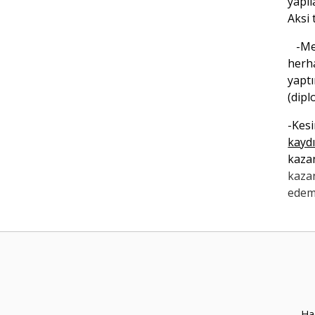
yapıl
Aksi 
-Mez
herh
yapt
(dipl
-Ke
kayd
kazan
kaza
edem
Hac