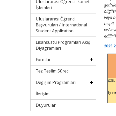
Uluslararası Öğrenci İkamet
getiri
İşlemleri
bilgil
veya b
Uluslararası Öğrenci
tespit
Başvuruları / International
ve/vey
Student Application
edilir”)
Lisansüstü Programları Akış
2025-2
Diyagramları
Formlar
Tez Teslim Süreci
ÖZEL
Değişim Programları
İletişim
İŞLET
Duyurular