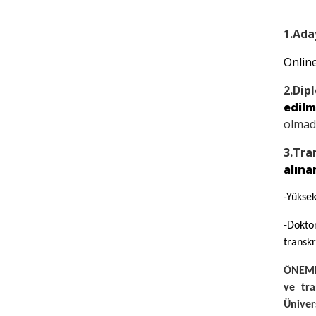
1.Ada
Online
2.Di
edilm
olmada
3.Tra
alına
-Yüksek
-Dokto
transkr
ÖNEMLİ
ve tra
Üniver