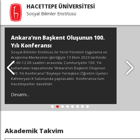
HACETTEPE ÜNİVERSİTESİ
Sosyal Bilimler Enstitüsü
Ankara’nın Başkent Oluşunun 100.
Yılı Konferansı
Sosyal Bilimler Enstitüsü ile Yerel Yönetim Uygulama ve
Araştırma Merkezinin işbirliğiyle 13 Ekim 2023 tarihinde
10.00-12.00 saatleri arasında, Cumhuriyetin 100. Yılı
kutlamaları kapsamında “Ankara’nın Başkent Oluşunun
100. Yılı Konferansı” Beytepe Yerleşkesi Öğretim Üyeleri
Kafeteryası K Salonunda yapılacaktır. Konferansa tüm
Hacettepeliler davetlidir.
Devamı...
Akademik Takvim