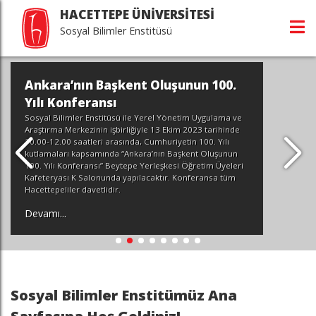
HACETTEPE ÜNİVERSİTESİ
Sosyal Bilimler Enstitüsü
Ankara’nın Başkent Oluşunun 100.
Yılı Konferansı
Sosyal Bilimler Enstitüsü ile Yerel Yönetim Uygulama ve
Araştırma Merkezinin işbirliğiyle 13 Ekim 2023 tarihinde
10.00-12.00 saatleri arasında, Cumhuriyetin 100. Yılı
kutlamaları kapsamında “Ankara’nın Başkent Oluşunun
100. Yılı Konferansı” Beytepe Yerleşkesi Öğretim Üyeleri
Kafeteryası K Salonunda yapılacaktır. Konferansa tüm
Hacettepeliler davetlidir.
Devamı...
Sosyal Bilimler Enstitümüz Ana