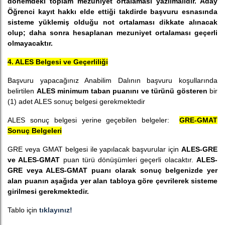
dönemdeki toplam mezuniyet ortalaması yazılmalıdır. Aday
Öğrenci kayıt hakkı elde ettiği takdirde başvuru esnasında
sisteme yüklemiş olduğu not ortalaması dikkate alınacak
olup; daha sonra hesaplanan mezuniyet ortalaması geçerli
olmayacaktır.
4. ALES Belgesi ve Geçerliliği
Başvuru yapacağınız Anabilim Dalının başvuru koşullarında
belirtilen
ALES minimum taban puanını ve türünü gösteren
bir
(1) adet ALES sonuç belgesi gerekmektedir
ALES sonuç belgesi yerine geçebilen belgeler:
GRE-GMAT
Sonuç Belgeleri
GRE veya GMAT belgesi ile yapılacak başvurular için
ALES-GRE
ve ALES-GMAT
puan türü dönüşümleri geçerli olacaktır.
ALES-
GRE veya ALES-GMAT puanı olarak sonuç belgenizde yer
alan puanın aşağıda yer alan tabloya göre çevrilerek sisteme
girilmesi gerekmektedir.
Tablo için
tıklayınız!