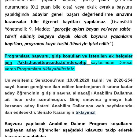
yüklemelerinde yapılan hatada, yanlış puan girilmesi
durumunda (0,1 puan bile olsa) veya eksik evrakla başvuru
yapıldığında
adaylar genel başarı değerlendirme sınavını
kazansalar bile öğrenci kayıtları yapılamaz.
(Lisansüstü
Yönetmelik 9. Madde:
“gerçeğe aykırı beyan ve/veya sahte-
tahrif edilmiş belgeye dayalı olarak başvuru yapanların
kayıtları, programa kayıt tarihi itibariyle iptal edilir”
)
Programlara başvuru,
giriş koşulları ve istenilen ek belgeler
için
:
//akts.hacettepe.edu.tr/index.php
sayfasından Derece
Veren Programlara
tıklayabilirsiniz
.
Üniversitemiz Senatosu’nun 19.08.2020 tarihli ve 2020-254
sayılı kararı gereğince ilan edilen kontenjanın 5 katına kadar
aday öğrencinin giriş sınavına alınacağı Anabilim Dallarına
ait liste ekte sunulmuştur. Giriş sınavına girmeye hak
kazanan aday listesi Anabilim Dallarınca web sayfalarında
ilan edilecektir. Senato Kararı için
tıklayınız!
Başvuru yapılacak Anabilim Dalının Program koşullarını
sağlayan aday öğrenciler aşağıdaki kılavuzu takip ederek
başvuru yapabilirler.