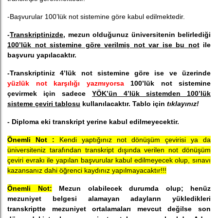
-Başvurular 100’lük not sistemine göre kabul edilmektedir.
-
Transkriptinizde
, mezun olduğunuz üniversitenin belirlediği
100’lük not sistemine göre verilmiş not var ise bu not
ile
başvuru yapılacaktır.
-Transkriptiniz 4’lük not sistemine göre ise
ve üzerinde
yüzlük not karşılığı yazmıyorsa
100’lük not sistemine
çevirmek için sadece
YÖK’ün 4’lük sistemden 100’lük
sisteme çeviri tablosu
kullanılacaktır. Tablo için
tıklayınız!
- Diploma eki transkript yerine kabul edilmeyecektir.
Önemli Not :
Kendi yaptığınız not dönüşüm çevirisi ya da
üniversiteniz tarafından transkript dışında verilen not dönüşüm
çeviri evrakı ile yapılan başvurular kabul edilmeyecek olup, sınavı
kazansanız dahi öğrenci kaydınız yapılmayacaktır!!!
Önemli Not:
Mezun olabilecek durumda olup; henüz
mezuniyet belgesi alamayan adayların yükledikleri
transkriptte mezuniyet ortalamaları mevcut değilse son