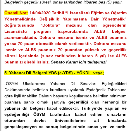
Belgelerin geçerlik süresi, sınav tarihinden itibaren beş (5) yıldır.
Önemli Not:
14/04/2020 Tarihli “Lisansüstü Eğitim ve Öğretim
Yönetmeliğinde Değişiklik Yapılmasına Dair Yönetmelik”
doğrultusunda “Doktora” mezunu olan öğrencilerin
Lisansüstü program başvurularında ALES belgesi
aranmamaktadır. Doktora mezunu iseniz ve ALES puanınız
yoksa 70 puan otomatik olarak verilecektir. Doktora mezunu
iseniz ve ALES puanınız 70 puandan yüksek ve geçerlilik
süresi içerisinde (sınav tarihinden itibaren 5 yıl) ise ALES
puanınızı girebilirsiniz.
Senato Kararı için tıklayınız!
5. Yabancı Dil Belgesi YDS (e-YDS) - YÖKDİL veya;
-ÖSYM Uluslararası Yabancı Dil Sınavları Eşdeğerlikleri
Dokümanında belirtilen kurallara uyularak Eşdeğerlik Tablosuna
göre ilgili Anabilim Dalının başvuru koşullarında belirtilen minimum
puanlara sahip olmak şartıyla
geçerliliği
olan herhangi bir
yabancı dil belgesi
kabul edilecektir.
Türkiye’de yapılan ve
eşdeğerliliği ÖSYM tarafından kabul edilen sınavların
oturumları devlet üniversitelerine ait binalarda
gerçekleşmeyen ve sonuç belgelerinde sınav yeri ve tarihi