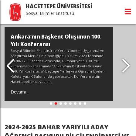
HACETTEPE ÜNİVERSİTESİ
Sosyal Bilimler Enstitüsü
Ankara’nın Başkent Oluşunun 100.
Yılı Konferansı
Sosyal Bilimler Enstitüsü ile Yerel Yönetim Uygulama ve
Araştırma Merkezinin işbirliğiyle 13 Ekim 2023 tarihinde
10.00-12.00 saatleri arasında, Cumhuriyetin 100. Yılı
kutlamaları kapsamında “Ankara’nın Başkent Oluşunun
100. Yılı Konferansı” Beytepe Yerleşkesi Öğretim Üyeleri
Kafeteryası K Salonunda yapılacaktır. Konferansa tüm
Hacettepeliler davetlidir.
Devamı...
2024-2025 BAHAR YARIYILI ADAY