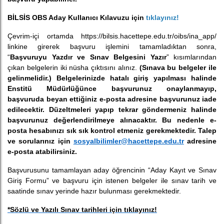
BİLSİS OBS Aday Kullanıcı Kılavuzu için
tıklayınız!
Çevrim-içi ortamda https://bilsis.hacettepe.edu.tr/oibs/ina_app/
linkine girerek başvuru işlemini tamamladıktan sonra,
“
Başvuruyu Yazdır ve Sınav Belgesini Yazır
” kısımlarından
çıkan belgelerin iki nüsha çıktısını alınız.
(Sınava bu belgeler ile
gelinmelidir.) Belgelerinizde hatalı giriş yapılması halinde
Enstitü Müdürlüğünce başvurunuz onaylanmayıp,
başvuruda beyan ettiğiniz e-posta adresine başvurunuz iade
edilecektir. Düzeltmeleri yapıp tekrar göndermeniz halinde
başvurunuz değerlendirilmeye alınacaktır. Bu nedenle e-
posta hesabınızı sık sık kontrol etmeniz gerekmektedir. Talep
ve sorularınız için
sosyalbilimler@hacettepe.edu.tr
adresine
e-posta atabilirsiniz.
Başvurusunu tamamlayan aday öğrencinin “Aday Kayıt ve Sınav
Giriş Formu” ve başvuru için istenen belgeler ile sınav tarih ve
saatinde sınav yerinde hazır bulunması gerekmektedir.
*Sözlü ve Yazılı Sınav tarihleri için tıklayınız!